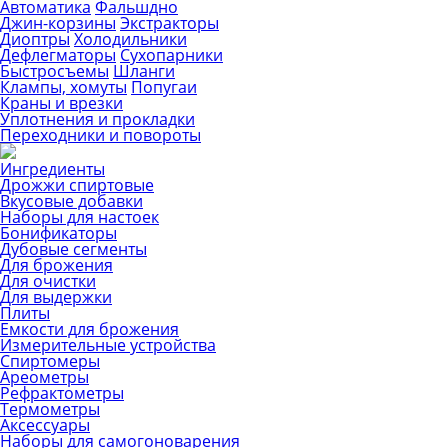
Автоматика
Фальшдно
Джин-корзины
Экстракторы
Диоптры
Холодильники
Дефлегматоры
Сухопарники
Быстросъемы
Шланги
Клампы, хомуты
Попугаи
Краны и врезки
Уплотнения и прокладки
Переходники и повороты
Ингредиенты
Дрожжи спиртовые
Вкусовые добавки
Наборы для настоек
Бонификаторы
Дубовые сегменты
Для брожения
Для очистки
Для выдержки
Плиты
Емкости для брожения
Измерительные устройства
Спиртомеры
Ареометры
Рефрактометры
Термометры
Аксессуары
Наборы для самогоноварения