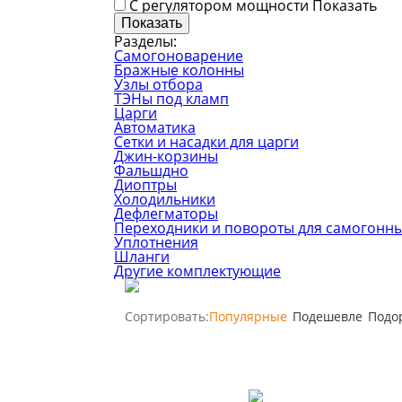
С регулятором мощности
Показать
Разделы:
Самогоноварение
Бражные колонны
Узлы отбора
ТЭНы под кламп
Царги
Автоматика
Сетки и насадки для царги
Джин-корзины
Фальшдно
Диоптры
Холодильники
Дефлегматоры
Переходники и повороты для самогонны
Уплотнения
Шланги
Другие комплектующие
Сортировать:
Популярные
Подешевле
Подо