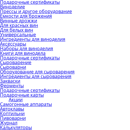
Подарочные сертификаты
Виноделие
Прессы и другое оборудование
Емкости для брожения
Винные дрожжи
Для красных вин
Для белых вин
Универсальные
Ингредиенты для виноделия
Аксессуары
Наборы для виноделия
Книги для винодела
Подарочные сертификаты
Сыроварение
Сыроварни
Оборудование для сыроварения
Ингредиенты для сыроварения
Закваски
Ферменты
Подарочные сертификаты
Подарочные карты
Акции
Самогонные аппараты
Автоклавы
Коптильни
Пивоварни
Журнал
Калькуляторы