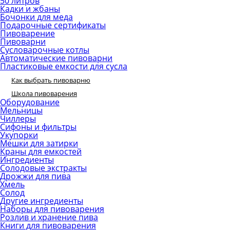
50 литров
Кадки и жбаны
Бочонки для меда
Подарочные сертификаты
Пивоварение
Пивоварни
Сусловарочные котлы
Автоматические пивоварни
Пластиковые емкости для сусла
Как выбрать пивоварню
Школа пивоварения
Оборудование
Мельницы
Чиллеры
Сифоны и фильтры
Укупорки
Мешки для затирки
Краны для емкостей
Ингредиенты
Солодовые экстракты
Дрожжи для пива
Хмель
Солод
Другие ингредиенты
Наборы для пивоварения
Розлив и хранение пива
Книги для пивоварения