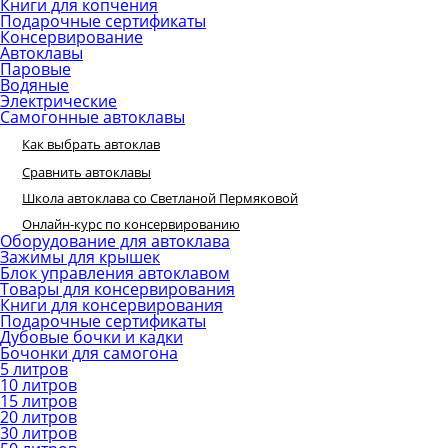
Книги для копчения
Подарочные сертификаты
Консервирование
Автоклавы
Паровые
Водяные
Электрические
Самогонные автоклавы
Как выбрать автоклав
Сравнить автоклавы
Школа автоклава со Светланой Пермяковой
Онлайн-курс по консервированию
Оборудование для автоклава
Зажимы для крышек
Блок управления автоклавом
Товары для консервирования
Книги для консервирования
Подарочные сертификаты
Дубовые бочки и кадки
Бочонки для самогона
5 литров
10 литров
15 литров
20 литров
30 литров