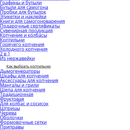
Графины и бутыли
Бутыли для самогона
Пробки для бутылок
Этикетки и наклейки
Книги для самогоноварения
Подарочные сертификаты
Сувенирная продукция
Копчение и колбасы
Коптильни
Горячего копчения
Холодного копчения
2 в 1
Из нержавейки
Как выбрать коптильню
Дымогенераторы
Шкафы для копчения
Аксессуары для копчения
Мангалы и грили
Щепа для копчения
Традиционная
Фруктовая
Для колбас и сосисок
Шприцы
Черева
Оболочки
Формовочные сетки
Приправы