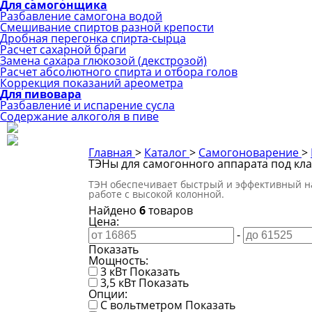
Для самогонщика
Разбавление самогона водой
Смешивание спиртов разной крепости
Дробная перегонка спирта-сырца
Расчет сахарной браги
Замена сахара глюкозой (декстрозой)
Расчет абсолютного спирта и отбора голов
Коррекция показаний ареометра
Для пивовара
Разбавление и испарение сусла
Содержание алкоголя в пиве
Главная
>
Каталог
>
Самогоноварение
>
ТЭНы для самогонного аппарата под кл
ТЭН обеспечивает быстрый и эффективный наг
работе с высокой колонной.
Найдено
6
товаров
Цена:
-
Показать
Мощность:
3 кВт
Показать
3,5 кВт
Показать
Опции:
С вольтметром
Показать