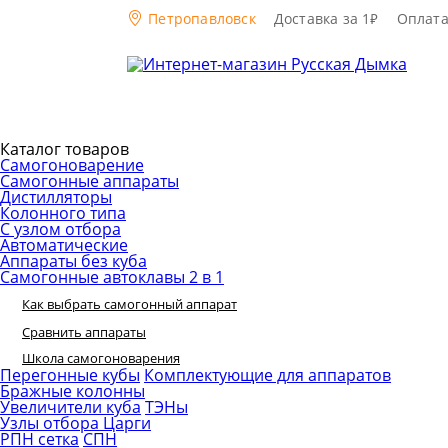
Петропавловск
Доставка за 1₽
Оплат
Каталог товаров
Самогоноварение
Самогонные аппараты
Дистилляторы
Колонного типа
С узлом отбора
Автоматические
Аппараты без куба
Самогонные автоклавы 2 в 1
Как выбрать самогонный аппарат
Сравнить аппараты
Школа самогоноварения
Перегонные кубы
Комплектующие для аппаратов
Бражные колонны
Увеличители куба
ТЭНы
Узлы отбора
Царги
РПН сетка
СПН