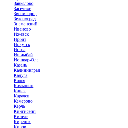
Завьялово
Засечное
Звенигород
Зеленоград
Знаменский
Иваново
Ижевск
Ирбит
Иркутск
Истра
Ишимбай
Йошкар-Ола
Казань
Калининград
Калуга
Калья
Камышин
Канск
Карачев
Кемерово
Керчь
Кингисепп
Кинель
Киренск
Киров