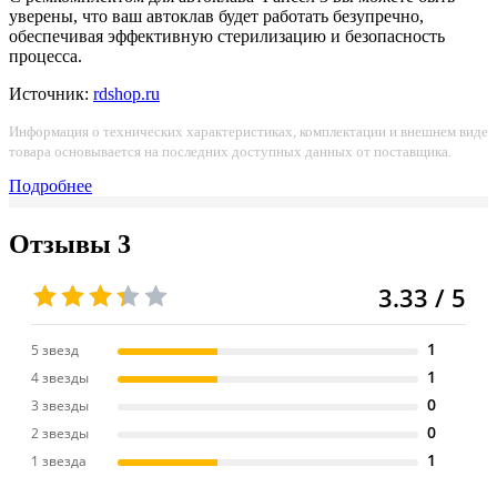
уверены, что ваш автоклав будет работать безупречно,
обеспечивая эффективную стерилизацию и безопасность
процесса.
Источник:
rdshop.ru
Информация о технических характеристиках, комплектации и внешнем виде
товара основывается на последних доступных данных от поставщика.
Подробнее
Отзывы
3
3.33 / 5
1
5 звезд
1
4 звезды
0
3 звезды
0
2 звезды
1
1 звезда