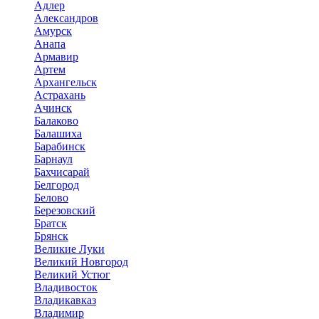
Адлер
Александров
Амурск
Анапа
Армавир
Артем
Архангельск
Астрахань
Ачинск
Балаково
Балашиха
Барабинск
Барнаул
Бахчисарай
Белгород
Белово
Березовский
Братск
Брянск
Великие Луки
Великий Новгород
Великий Устюг
Владивосток
Владикавказ
Владимир