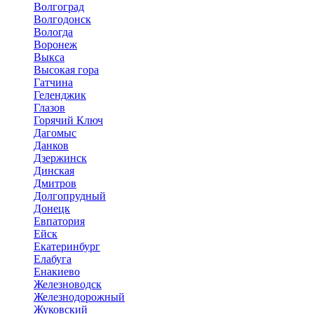
Волгоград
Волгодонск
Вологда
Воронеж
Выкса
Высокая гора
Гатчина
Геленджик
Глазов
Горячий Ключ
Дагомыс
Данков
Дзержинск
Динская
Дмитров
Долгопрудный
Донецк
Евпатория
Ейск
Екатеринбург
Елабуга
Енакиево
Железноводск
Железнодорожный
Жуковский