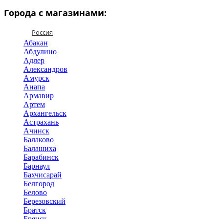
Города с магазинами:
Россия
Абакан
Абдулино
Адлер
Александров
Амурск
Анапа
Армавир
Артем
Архангельск
Астрахань
Ачинск
Балаково
Балашиха
Барабинск
Барнаул
Бахчисарай
Белгород
Белово
Березовский
Братск
Брянск