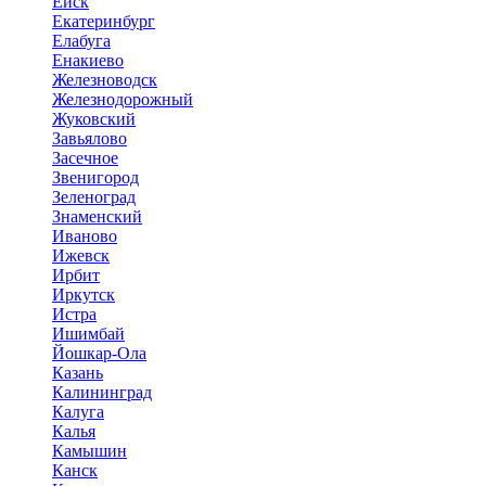
Ейск
Екатеринбург
Елабуга
Енакиево
Железноводск
Железнодорожный
Жуковский
Завьялово
Засечное
Звенигород
Зеленоград
Знаменский
Иваново
Ижевск
Ирбит
Иркутск
Истра
Ишимбай
Йошкар-Ола
Казань
Калининград
Калуга
Калья
Камышин
Канск