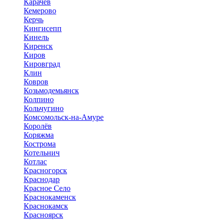
Карачев
Кемерово
Керчь
Кингисепп
Кинель
Киренск
Киров
Кировград
Клин
Ковров
Козьмодемьянск
Колпино
Кольчугино
Комсомольск-на-Амуре
Королёв
Коряжма
Кострома
Котельнич
Котлас
Красногорск
Краснодар
Красное Село
Краснокаменск
Краснокамск
Красноярск