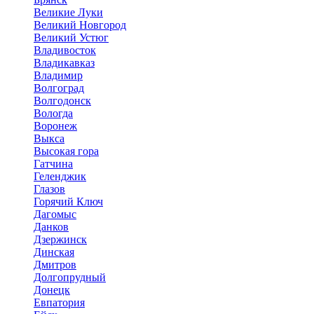
Великие Луки
Великий Новгород
Великий Устюг
Владивосток
Владикавказ
Владимир
Волгоград
Волгодонск
Вологда
Воронеж
Выкса
Высокая гора
Гатчина
Геленджик
Глазов
Горячий Ключ
Дагомыс
Данков
Дзержинск
Динская
Дмитров
Долгопрудный
Донецк
Евпатория