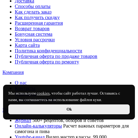
Доставка
Способы оплаты
Как сделать заказ
Как получить скидку
Расширенная гарантия
Возврат товаров
Бонусная система
Условия рассрочки
Карта сайта
Политика конфиденциальности
Публичная оферта по продаже товаров
Публичная оферта по ремонту
Компания
О нас
Контакты
Мы используем
cookies
, чтобы сайт работал лучше. Оставаясь с
Франшиза
Оптовым клиентам
нами, вы соглашаетесь на использование файлов куки.
Ok
Проекты Русской Дымки
Журнал
500+ рецептов, обзоров и советов
Онлайн-калькуляторы
Расчет важных параметров для
самогона и пива
Youtube-канал
Видео мастер классы. 99 000