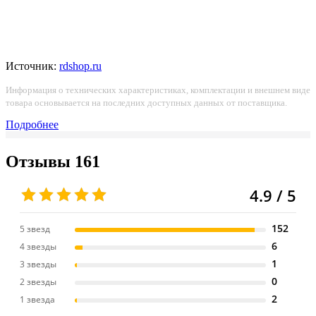
Источник:
rdshop.ru
Информация о технических характеристиках, комплектации и внешнем виде
товара основывается на последних доступных данных от поставщика.
Подробнее
Отзывы
161
4.9 / 5
152
5 звезд
6
4 звезды
1
3 звезды
0
2 звезды
2
1 звезда