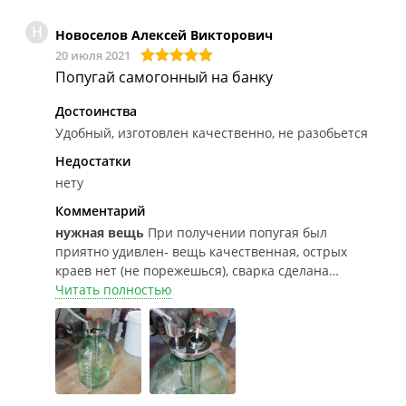
Н
Новоселов Алексей Викторович
20 июля 2021
Попугай самогонный на банку
Достоинства
Удобный, изготовлен качественно, не разобьется
Недостатки
нету
Комментарий
нужная вещь
При получении попугая был
приятно удивлен- вещь качественная, острых
краев нет (не порежешься), сварка сделана
обалденно, хвала производителю.При
Читать полностью
производстве вкусняхи, я считаю незаменимая
вещь, поставил и контролируешь. Лишних
телодвижений нет. До этого был стеклянный......
Разбился)