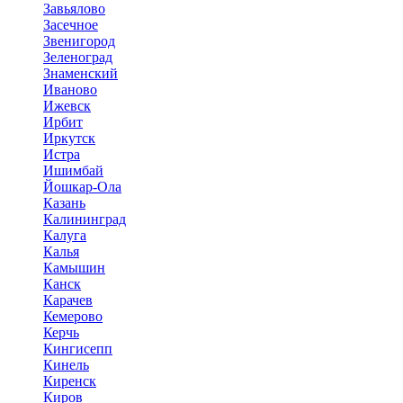
Завьялово
Засечное
Звенигород
Зеленоград
Знаменский
Иваново
Ижевск
Ирбит
Иркутск
Истра
Ишимбай
Йошкар-Ола
Казань
Калининград
Калуга
Калья
Камышин
Канск
Карачев
Кемерово
Керчь
Кингисепп
Кинель
Киренск
Киров