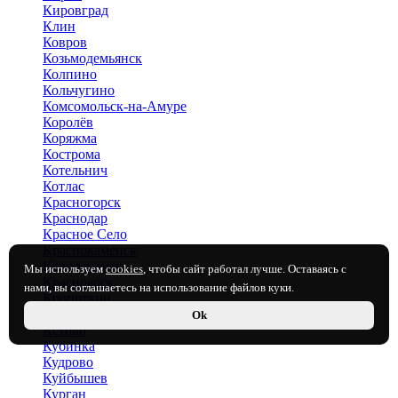
Кировград
Клин
Ковров
Козьмодемьянск
Колпино
Кольчугино
Комсомольск-на-Амуре
Королёв
Коряжма
Кострома
Котельнич
Котлас
Красногорск
Краснодар
Красное Село
Краснокаменск
Краснокамск
Мы используем
cookies
, чтобы сайт работал лучше. Оставаясь с
Красноярск
нами, вы соглашаетесь на использование файлов куки.
Кропоткин
Крымск
Ok
Кстово
Кубинка
Кудрово
Куйбышев
Курган