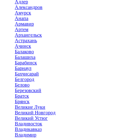
Адлер
Александров
Амурск
Анапа
Армавир
Артем
Архангельск
Астрахань
Ачинск
Балаково
Балашиха
Барабинск
Барнаул
Бахчисарай
Белгород
Белово
Березовский
Братск
Брянск
Великие Луки
Великий Новгород
Великий Устюг
Владивосток
Владикавказ
Владимир