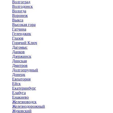
Волгоград
Волгодонск
Вологда
Воронеж
Выкса
Высокая гора
Гатчина
Геленджик
Глазов
Горячий Ключ
Дагомыс
Данков
Дзержинск
Динская
Дмитров
Долгопрудный
Донецк
Евпатория
Ейск
Екатеринбург
Елабуга
Енакиево
Железноводск
Железнодорожный
Жуковский