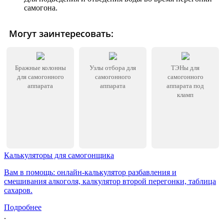
самогона.
Могут заинтересовать:
Бражные колонны
Узлы отбора для
ТЭНы для
для самогонного
самогонного
самогонного
аппарата
аппарата
аппарата под
кламп
Калькуляторы для самогонщика
Вам в помощь: онлайн-калькулятор разбавления и
смешивания алкоголя, калкулятор второй перегонки, таблица
сахаров.
Подробнее
.