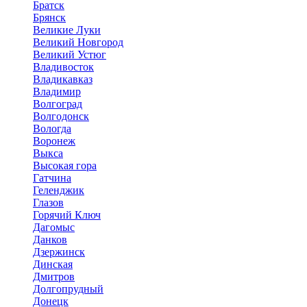
Братск
Брянск
Великие Луки
Великий Новгород
Великий Устюг
Владивосток
Владикавказ
Владимир
Волгоград
Волгодонск
Вологда
Воронеж
Выкса
Высокая гора
Гатчина
Геленджик
Глазов
Горячий Ключ
Дагомыс
Данков
Дзержинск
Динская
Дмитров
Долгопрудный
Донецк