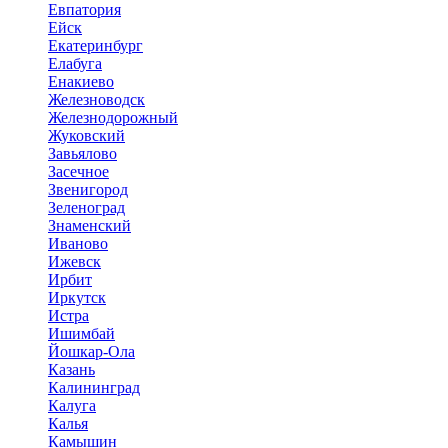
Евпатория
Ейск
Екатеринбург
Елабуга
Енакиево
Железноводск
Железнодорожный
Жуковский
Завьялово
Засечное
Звенигород
Зеленоград
Знаменский
Иваново
Ижевск
Ирбит
Иркутск
Истра
Ишимбай
Йошкар-Ола
Казань
Калининград
Калуга
Калья
Камышин