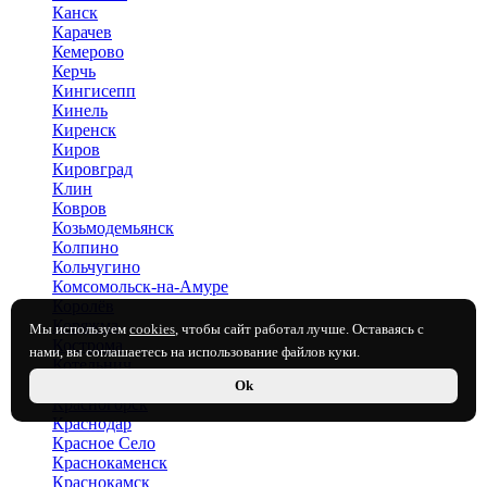
Канск
Карачев
Кемерово
Керчь
Кингисепп
Кинель
Киренск
Киров
Кировград
Клин
Ковров
Козьмодемьянск
Колпино
Кольчугино
Комсомольск-на-Амуре
Королёв
Коряжма
Мы используем
cookies
, чтобы сайт работал лучше. Оставаясь с
Кострома
нами, вы соглашаетесь на использование файлов куки.
Котельнич
Котлас
Ok
Красногорск
Краснодар
Красное Село
Краснокаменск
Краснокамск