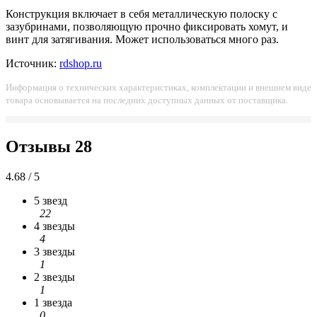
Конструкция включает в себя металлическую полоску с
зазубринами, позволяющую прочно фиксировать хомут, и
винт для затягивания. Может использоваться много раз.
Источник:
rdshop.ru
Информация о технических характеристиках, комплектации и внешнем виде
товара основывается на последних доступных данных от поставщика.
Отзывы
28
4.68 / 5
5 звезд
22
4 звезды
4
3 звезды
1
2 звезды
1
1 звезда
0