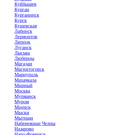
Куйбышев
Курган
Курганинск
Курск
Кущевская
Лабинск
Лермонтов
Липецк
Луганск
Лысьва
Люберцы
Магадан
Магнитогорск
Мариуполь
Махачкала
Мирный
Москва
Мурманск
Муром
Мценск
Мыски
Мытищи
Набережные Челны
Назарово
Наро-Фоминск