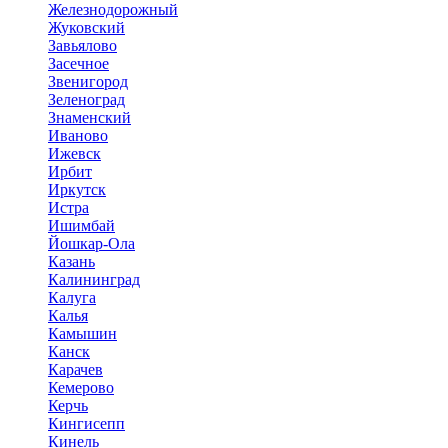
Железнодорожный
Жуковский
Завьялово
Засечное
Звенигород
Зеленоград
Знаменский
Иваново
Ижевск
Ирбит
Иркутск
Истра
Ишимбай
Йошкар-Ола
Казань
Калининград
Калуга
Калья
Камышин
Канск
Карачев
Кемерово
Керчь
Кингисепп
Кинель