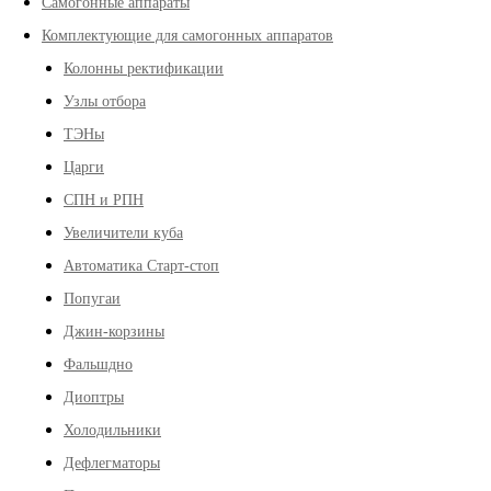
Самогонные аппараты
Комплектующие для самогонных аппаратов
Колонны ректификации
Узлы отбора
ТЭНы
Царги
СПН и РПН
Увеличители куба
Автоматика Старт-стоп
Попугаи
Джин-корзины
Фальшдно
Диоптры
Холодильники
Дефлегматоры