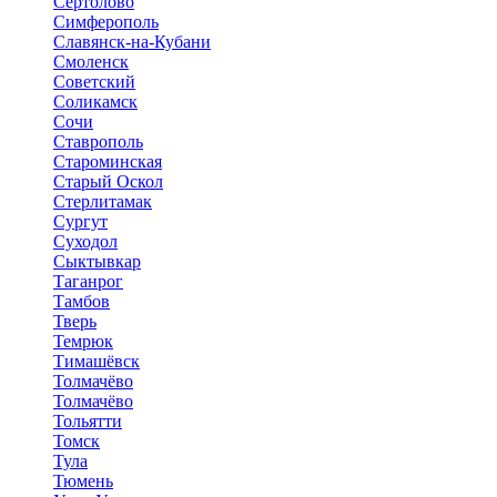
Сертолово
Симферополь
Славянск-на-Кубани
Смоленск
Советский
Соликамск
Сочи
Ставрополь
Староминская
Старый Оскол
Стерлитамак
Сургут
Суходол
Сыктывкар
Таганрог
Тамбов
Тверь
Темрюк
Тимашёвск
Толмачёво
Толмачёво
Тольятти
Томск
Тула
Тюмень