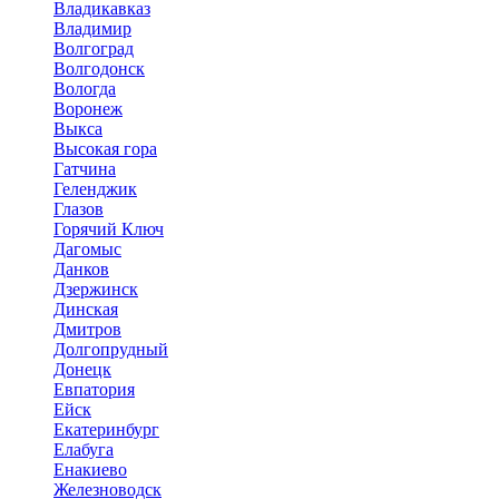
Владикавказ
Владимир
Волгоград
Волгодонск
Вологда
Воронеж
Выкса
Высокая гора
Гатчина
Геленджик
Глазов
Горячий Ключ
Дагомыс
Данков
Дзержинск
Динская
Дмитров
Долгопрудный
Донецк
Евпатория
Ейск
Екатеринбург
Елабуга
Енакиево
Железноводск