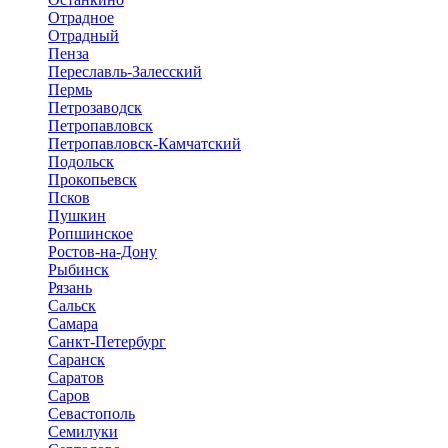
Отрадное
Отрадный
Пенза
Переславль-Залесский
Пермь
Петрозаводск
Петропавловск
Петропавловск-Камчатский
Подольск
Прокопьевск
Псков
Пушкин
Ропшинское
Ростов-на-Дону
Рыбинск
Рязань
Сальск
Самара
Санкт-Петербург
Саранск
Саратов
Саров
Севастополь
Семилуки