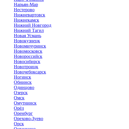
Нарьян-Мар
Нестерово
Нижневартовск
Нижнекамск
Нижний Новгород
Нижний Тагил
Новая Усмань
Новокузнецк
Новомичуринск
Новомосковск
Новороссийск
Новосибирск
Новотроицк
Новочебоксарск
Ногинск
Обнинск
Одинцово
Озерск
Омск
Омутнинск
Орёл
Оренбург
Орехово-Зуево
Орск
Останкино