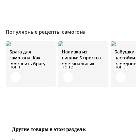
Популярные рецепты самогона
Брага для
Наливка из
Бабушкин 
самогона. Как
вишни: 5 простых
настойки н
поставить брагу
оригинальных
народное
ТОП 1
ТОП 2
ТОП 3
рецептов
средство от
болезней
Другие товары в этом разделе: