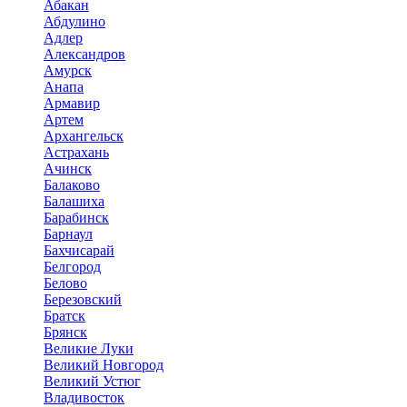
Абакан
Абдулино
Адлер
Александров
Амурск
Анапа
Армавир
Артем
Архангельск
Астрахань
Ачинск
Балаково
Балашиха
Барабинск
Барнаул
Бахчисарай
Белгород
Белово
Березовский
Братск
Брянск
Великие Луки
Великий Новгород
Великий Устюг
Владивосток