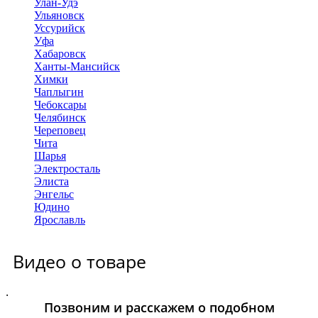
Улан-Удэ
Ульяновск
Уссурийск
Уфа
Хабаровск
Ханты-Мансийск
Химки
Чаплыгин
Чебоксары
Челябинск
Череповец
Чита
Шарья
Электросталь
Элиста
Энгельс
Юдино
Ярославль
Видео о товаре
.
Позвоним и расскажем о подобном