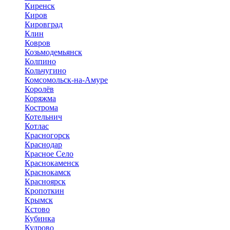
Киренск
Киров
Кировград
Клин
Ковров
Козьмодемьянск
Колпино
Кольчугино
Комсомольск-на-Амуре
Королёв
Коряжма
Кострома
Котельнич
Котлас
Красногорск
Краснодар
Красное Село
Краснокаменск
Краснокамск
Красноярск
Кропоткин
Крымск
Кстово
Кубинка
Кудрово