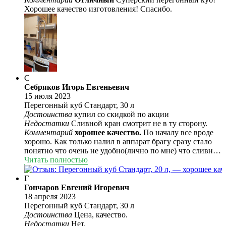
Хорошее качество изготовления! Спасибо.
С
Себряков Игорь Евгеньевич
15 июля 2023
Перегонный куб Стандарт, 30 л
Достоинства
купил со скидкой по акции
Недостатки
Сливной кран смотрит не в ту сторону.
Комментарий
хорошее качество.
По началу все вроде
хорошо. Как только налил в аппарат брагу сразу стало
понятно что очень не удобно(лично по мне) что сливной
кран вмонтирован сбоку. Очень не удобно при
Читать полностью
переноске, постоянно цепляется за ногу и открывается,
да же брагу чуть слил... Обычно кран и термометр
Г
находятся спереди, а тут .. В остальном, аппарат
Гончаров Евгений Игоревич
понравился, по скорости гонит да же быстрей чем мой
18 апреля 2023
старый аппарат на 20л.
Перегонный куб Стандарт, 30 л
Достоинства
Цена, качество.
Недостатки
Нет.