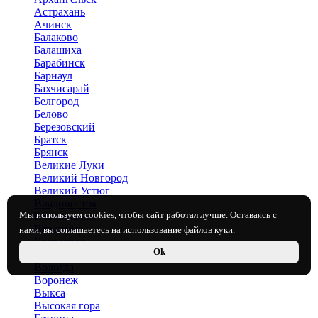
Астрахань
Ачинск
Балаково
Балашиха
Барабинск
Барнаул
Бахчисарай
Белгород
Белово
Березовский
Братск
Брянск
Великие Луки
Великий Новгород
Великий Устюг
Владивосток
Мы используем
cookies
, чтобы сайт работал лучше. Оставаясь с
Владикавказ
Владимир
нами, вы соглашаетесь на использование файлов куки.
Волгоград
Ok
Волгодонск
Вологда
Воронеж
Выкса
Высокая гора