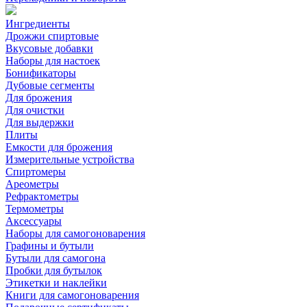
Ингредиенты
Дрожжи спиртовые
Вкусовые добавки
Наборы для настоек
Бонификаторы
Дубовые сегменты
Для брожения
Для очистки
Для выдержки
Плиты
Емкости для брожения
Измерительные устройства
Спиртомеры
Ареометры
Рефрактометры
Термометры
Аксессуары
Наборы для самогоноварения
Графины и бутыли
Бутыли для самогона
Пробки для бутылок
Этикетки и наклейки
Книги для самогоноварения