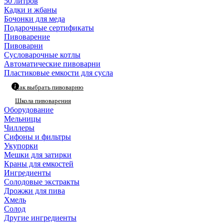
50 литров
Кадки и жбаны
Бочонки для меда
Подарочные сертификаты
Пивоварение
Пивоварни
Сусловарочные котлы
Автоматические пивоварни
Пластиковые емкости для сусла
Как выбрать пивоварню
Школа пивоварения
Оборудование
Мельницы
Чиллеры
Сифоны и фильтры
Укупорки
Мешки для затирки
Краны для емкостей
Ингредиенты
Солодовые экстракты
Дрожжи для пива
Хмель
Солод
Другие ингредиенты