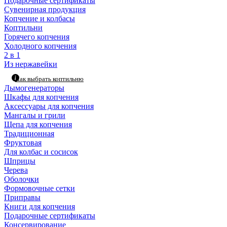
Подарочные сертификаты
Сувенирная продукция
Копчение и колбасы
Коптильни
Горячего копчения
Холодного копчения
2 в 1
Из нержавейки
Как выбрать коптильню
Дымогенераторы
Шкафы для копчения
Аксессуары для копчения
Мангалы и грили
Щепа для копчения
Традиционная
Фруктовая
Для колбас и сосисок
Шприцы
Черева
Оболочки
Формовочные сетки
Приправы
Книги для копчения
Подарочные сертификаты
Консервирование