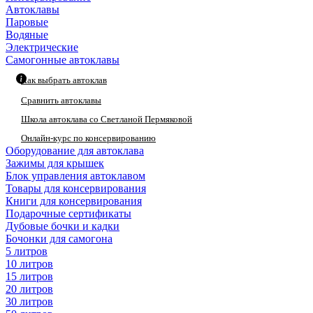
Автоклавы
Паровые
Водяные
Электрические
Самогонные автоклавы
Как выбрать автоклав
Сравнить автоклавы
Школа автоклава со Светланой Пермяковой
Онлайн-курс по консервированию
Оборудование для автоклава
Зажимы для крышек
Блок управления автоклавом
Товары для консервирования
Книги для консервирования
Подарочные сертификаты
Дубовые бочки и кадки
Бочонки для самогона
5 литров
10 литров
15 литров
20 литров
30 литров