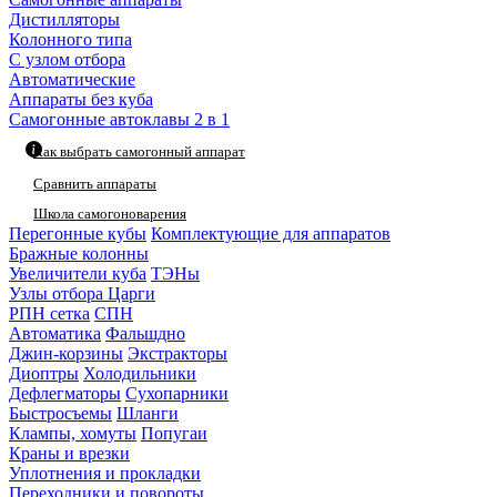
Дистилляторы
Колонного типа
С узлом отбора
Автоматические
Аппараты без куба
Самогонные автоклавы 2 в 1
Как выбрать самогонный аппарат
Сравнить аппараты
Школа самогоноварения
Перегонные кубы
Комплектующие для аппаратов
Бражные колонны
Увеличители куба
ТЭНы
Узлы отбора
Царги
РПН сетка
СПН
Автоматика
Фальшдно
Джин-корзины
Экстракторы
Диоптры
Холодильники
Дефлегматоры
Сухопарники
Быстросъемы
Шланги
Клампы, хомуты
Попугаи
Краны и врезки
Уплотнения и прокладки
Переходники и повороты