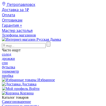
Петропавловск
Доставка за 1₽
Оплата
Оптовикам
Гарантия +
Мастер застолья
Телефоны магазинов
Часто ищут
солод
дрожжи
спн
бутылка
термометр
пробка
Избранное
Доставка
Войти
Корзина
Каталог товаров
Самогоноварение
Самогонные аппараты