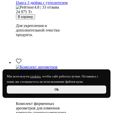
Царга 3 дюйма с утеплителем
4.8 | 33 отзыва
24 975
Тг
Для укрепления и
дополнительной очистки
продукта.
Комплект ареометров
Мы используем
cookies
, чтобы сайт работал лучше. Оставаясь с
«Люкссталь»
нами, вы соглашаетесь на использование файлов куки.
4.8 | 11 отзывов
11 475
Тг
Ok
Комплект фирменных
ареометров для измеения
крепости спиртосодержащих