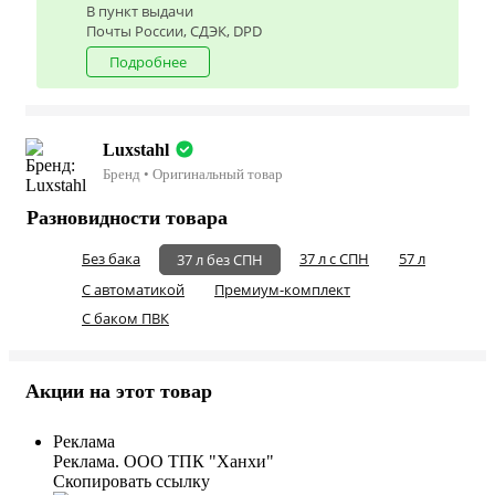
В пункт выдачи
Почты России, СДЭК, DPD
Подробнее
Luxstahl
Бренд • Оригинальный товар
Разновидности товара
Без бака
37 л с СПН
57 л
37 л без СПН
С автоматикой
Премиум-комплект
С баком ПВК
Акции на этот товар
Реклама
Реклама. ООО ТПК "Ханхи"
Скопировать ссылку