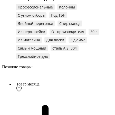
Профессиональные
Колонны
С узлом отбора
Под ТЭН
Двойной перегонки
Спиртзавод
Из нержавейки
От производителя
30 л
Из магазина
Для виски
3 дюйма
Самый мощный
сталь AISI 304
Трехслойное дно
Похожие товары:
Товар месяца