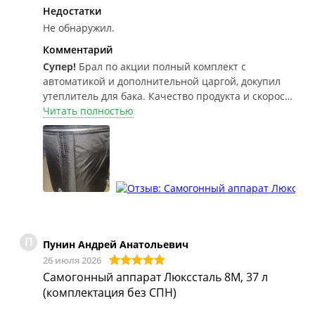
Недостатки
Не обнаружил.
Комментарий
Супер!
Брал по акции полный комплект с
автоматикой и дополнительной царгой, докупил
утеплитель для бака. Качество продукта и скорость
отбора меня полностью устраивают.
Читать полностью
П
Пунин Андрей Анатольевич
26 июля 2026
Самогонный аппарат Люкссталь 8М, 37 л
(комплектация без СПН)