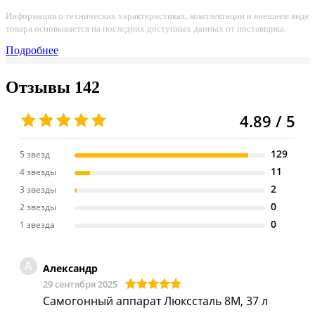
Информация о технических характеристиках, комплектации и внешнем виде
товара основывается на последних доступных данных от поставщика.
Подробнее
Отзывы
142
4.89 / 5
129
5 звезд
11
4 звезды
2
3 звезды
0
2 звезды
0
1 звезда
А
Александр
29 сентября 2025
Самогонный аппарат Люкссталь 8М, 37 л