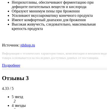
Неприхотливы, обеспечивают ферментацию при
дефиците питательных веществ и кислорода
Образуют минимум пены при брожении
Усиливают вкусоароматику конечного продукта
Имеют комфортный диапазон для брожения
Высокая живучесть, следовательно, максимальная
крепость продукта
Источник:
rdshop.ru
Информация о технических характеристиках, комплектации и внешнем виде
товара основывается на последних доступных данных от поставщика.
Подробнее
Отзывы
3
4.33 / 5
5 звезд
2
4 звезды