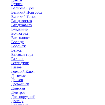
Брянск
Великие Луки
Великий Новгород
Великий Устюг
Владивосток
Владикавказ
Владимир
Волгоград
Волгодонск
Вологда
Воронеж
Выкса
Высокая гора
Гатчина
Геленджик
Глазов
Горячий Ключ
Дагомыс
Данков
Дзержинск
Динская
Дмитров
Долгопрудный
Донецк