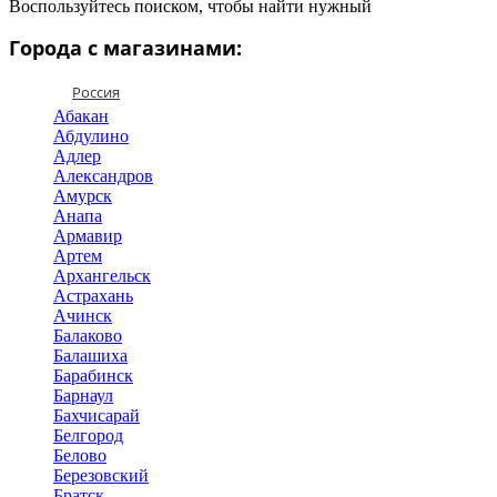
Воспользуйтесь поиском, чтобы найти нужный
Города с магазинами:
Россия
Абакан
Абдулино
Адлер
Александров
Амурск
Анапа
Армавир
Артем
Архангельск
Астрахань
Ачинск
Балаково
Балашиха
Барабинск
Барнаул
Бахчисарай
Белгород
Белово
Березовский
Братск