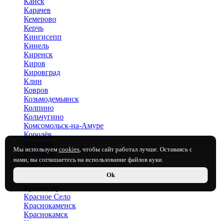
Канск
Карачев
Кемерово
Керчь
Кингисепп
Кинель
Киренск
Киров
Кировград
Клин
Ковров
Козьмодемьянск
Колпино
Кольчугино
Комсомольск-на-Амуре
Королёв
Коряжма
Мы используем
cookies
, чтобы сайт работал лучше. Оставаясь с
Кострома
нами, вы соглашаетесь на использование файлов куки.
Котельнич
Котлас
Ok
Красногорск
Краснодар
Красное Село
Краснокаменск
Краснокамск