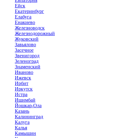
Евпатория
Ейск
Екатеринбург
Елабуга
Енакиево
Железноводск
Железнодорожный
Жуковский
Завьялово
Засечное
Звенигород
Зеленоград
Знаменский
Иваново
Ижевск
Ирбит
Иркутск
Истра
Ишимбай
Йошкар-Ола
Казань
Калининград
Калуга
Калья
Камышин