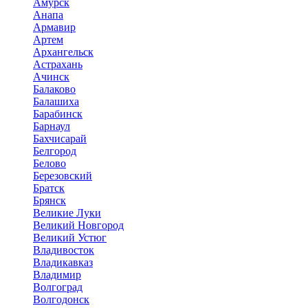
Амурск
Анапа
Армавир
Артем
Архангельск
Астрахань
Ачинск
Балаково
Балашиха
Барабинск
Барнаул
Бахчисарай
Белгород
Белово
Березовский
Братск
Брянск
Великие Луки
Великий Новгород
Великий Устюг
Владивосток
Владикавказ
Владимир
Волгоград
Волгодонск