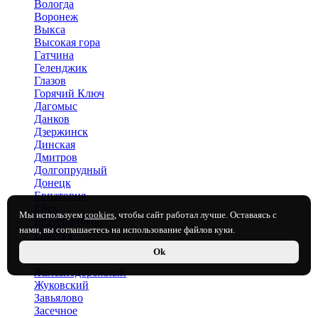
Вологда
Воронеж
Выкса
Высокая гора
Гатчина
Геленджик
Глазов
Горячий Ключ
Дагомыс
Данков
Дзержинск
Динская
Дмитров
Долгопрудный
Донецк
Евпатория
Ейск
Мы используем
cookies
, чтобы сайт работал лучше. Оставаясь с
Екатеринбург
нами, вы соглашаетесь на использование файлов куки.
Елабуга
Енакиево
Ok
Железноводск
Железнодорожный
Жуковский
Завьялово
Засечное