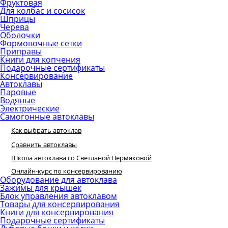
Фруктовая
Для колбас и сосисок
Шприцы
Черева
Оболочки
Формовочные сетки
Приправы
Книги для копчения
Подарочные сертификаты
Консервирование
Автоклавы
Паровые
Водяные
Электрические
Самогонные автоклавы
Как выбрать автоклав
Сравнить автоклавы
Школа автоклава со Светланой Пермяковой
Онлайн-курс по консервированию
Оборудование для автоклава
Зажимы для крышек
Блок управления автоклавом
Товары для консервирования
Книги для консервирования
Подарочные сертификаты