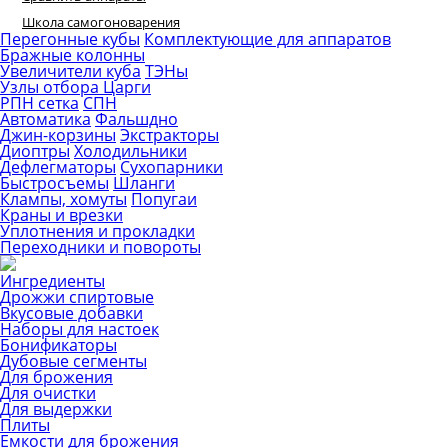
Школа самогоноварения
Перегонные кубы
Комплектующие для аппаратов
Бражные колонны
Увеличители куба
ТЭНы
Узлы отбора
Царги
РПН сетка
СПН
Автоматика
Фальшдно
Джин-корзины
Экстракторы
Диоптры
Холодильники
Дефлегматоры
Сухопарники
Быстросъемы
Шланги
Клампы, хомуты
Попугаи
Краны и врезки
Уплотнения и прокладки
Переходники и повороты
Ингредиенты
Дрожжи спиртовые
Вкусовые добавки
Наборы для настоек
Бонификаторы
Дубовые сегменты
Для брожения
Для очистки
Для выдержки
Плиты
Емкости для брожения