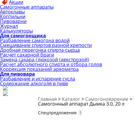
Акции
Самогонные аппараты
Автоклавы
Коптильни
Пивоварни
Журнал
Калькуляторы
Для самогонщика
Разбавление самогона водой
Смешивание спиртов разной крепости
Дробная перегонка спирта-сырца
Расчет сахарной браги
Замена сахара глюкозой (декстрозой)
Расчет абсолютного спирта и отбора голов
Коррекция показаний ареометра
Для пивовара
Разбавление и испарение сусла
Содержание алкоголя в пиве
Главная
>
Каталог
>
Самогоноварение
>
Самогонный аппарат Дымка 3.0, 20 л
Спецпредложения
1