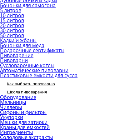
Дубовые бочки и кадки
Бочонки для самогона
5 литров
10 литров
15 литров
20 литров
30 литров
50 литров
Кадки и жбаны
Бочонки для меда
Подарочные сертификаты
Пивоварение
Пивоварни
Сусловарочные котлы
Автоматические пивоварни
Пластиковые емкости для сусла
Как выбрать пивоварню
Школа пивоварения
Оборудование
Мельницы
Чиллеры
Сифоны и фильтры
Укупорки
Мешки для затирки
Краны для емкостей
Ингредиенты
Солодовые экстракты