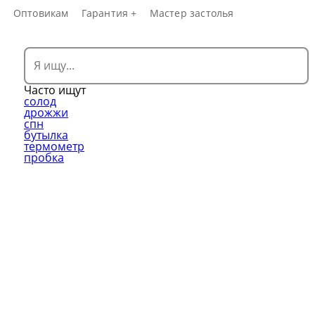
а
Оптовикам
Гарантия +
Мастер застолья
Часто ищут
солод
дрожжи
спн
бутылка
термометр
пробка