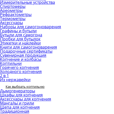
Измерительные устройства
Спиртомеры
Ареометры
Рефрактометры
Термометры
Аксессуары
Наборы для самогоноварения
Графины и бутыли
Бутыли для самогона
Пробки для бутылок
Этикетки и наклейки
Книги для самогоноварения
Подарочные сертификаты
Сувенирная продукция
Копчение и колбасы
Коптильни
Горячего копчения
Холодного копчения
2 в 1
Из нержавейки
Как выбрать коптильню
Дымогенераторы
Шкафы для копчения
Аксессуары для копчения
Мангалы и грили
Щепа для копчения
Традиционная